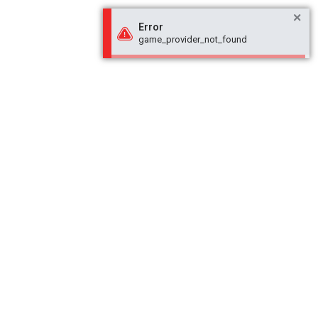
Error
game_provider_not_found