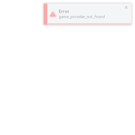
Error
game_provider_not_found