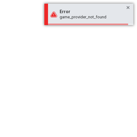
Error
game_provider_not_found